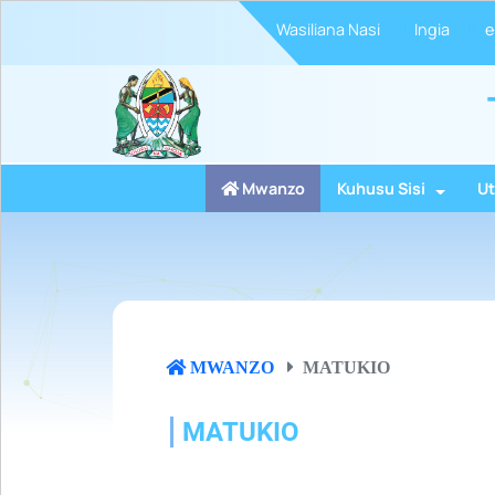
Wasiliana Nasi
Ingia
e
Mwanzo
Kuhusu Sisi
Ut
MWANZO
MATUKIO
MATUKIO