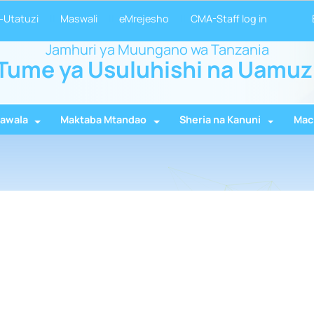
-Utatuzi
Maswali
eMrejesho
CMA-Staff log in
Jamhuri ya Muungano wa Tanzania
Tume ya Usuluhishi na Uamuz
awala
Maktaba Mtandao
Sheria na Kanuni
Mac