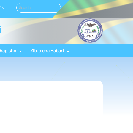
EN
i
hapisho
Kituo cha Habari