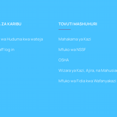
 ZA KARIBU
TOVUTI MASHUHURI
 wa Huduma kwa wateja
Mahakama ya Kazi
f log in
Mfuko wa NSSF
OSHA
Wizara ya Kazi, Ajira, na Mahusi
Mfuko wa Fidia kwa Wafanyakazi