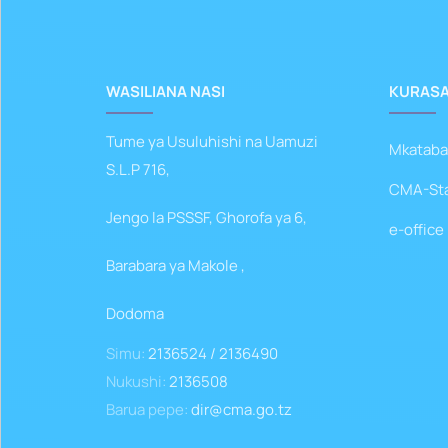
WASILIANA NASI
KURASA
Tume ya Usuluhishi na Uamuzi
Mkataba
S.L.P 716,
CMA-Staf
Jengo la PSSSF, Ghorofa ya 6,
e-office
Barabara ya Makole ,
Dodoma
Simu:
2136524 / 2136490
Nukushi:
2136508
Barua pepe:
dir@cma.go.tz