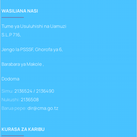
WASILIANA NASI
Tume ya Usuluhishi na Uamuzi
S.L.P 716,
Jengo la PSSSF, Ghorofa ya 6,
Barabara ya Makole ,
Dodoma
Simu:
2136524 / 2136490
Nukushi:
2136508
Barua pepe:
dir@cma.go.tz
KURASA ZA KARIBU