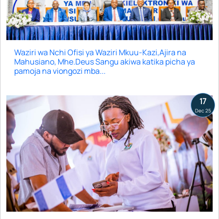
Waziri wa Nchi Ofisi ya Waziri Mkuu-Kazi,Ajira na
Mahusiano, Mhe.Deus Sangu akiwa katika picha ya
pamoja na viongozi mba...
17
Dec 25