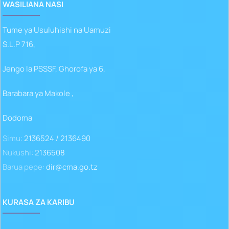
WASILIANA NASI
Tume ya Usuluhishi na Uamuzi
S.L.P 716,
Jengo la PSSSF, Ghorofa ya 6,
Barabara ya Makole ,
Dodoma
Simu:
2136524 / 2136490
Nukushi:
2136508
Barua pepe:
dir@cma.go.tz
KURASA ZA KARIBU