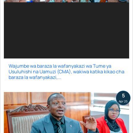
Wajumbe wa baraza la wafanyakazi wa Tume ya
Usuluhishi na Uamuzi (CMA), wakiwa katika kikao cha
baraza la wafanyakazi,...
5
Apr 25