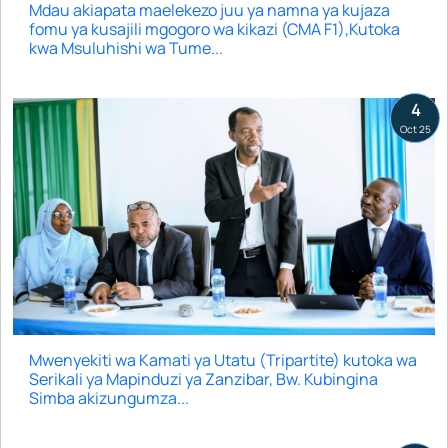
Mdau akiapata maelekezo juu ya namna ya kujaza
fomu ya kusajili mgogoro wa kikazi (CMA F1),Kutoka
kwa Msuluhishi wa Tume...
4
Oct 25
Mwenyekiti wa Kamati ya Utatu (Tripartite) kutoka wa
Serikali ya Mapinduzi ya Zanzibar, Bw. Kubingina
Simba akizungumza...