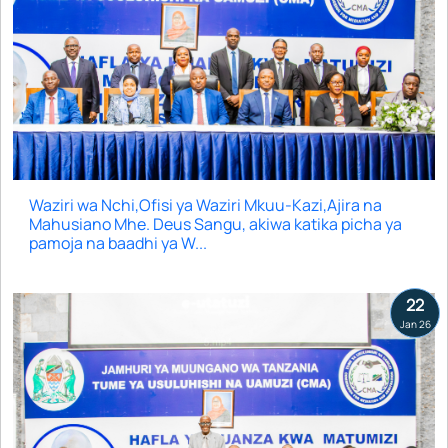
Waziri wa Nchi,Ofisi ya Waziri Mkuu-Kazi,Ajira na
Mahusiano Mhe. Deus Sangu, akiwa katika picha ya
pamoja na baadhi ya W...
22
Jan 26