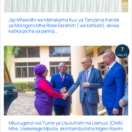
Jaji Mfawidhi wa Mahakama Kuu ya Tanzania Kanda
ya Morogoro Mhe Rose Ebrahim ( wa katikati), akiwa
katika picha ya pamoj...
7
May 25
Mkurugenzi wa Tume ya Usuluhishi na Uamuzi (CMA)
Mhe. Usekelege Mpulla, akimtambulisha Mgeni Rasmi