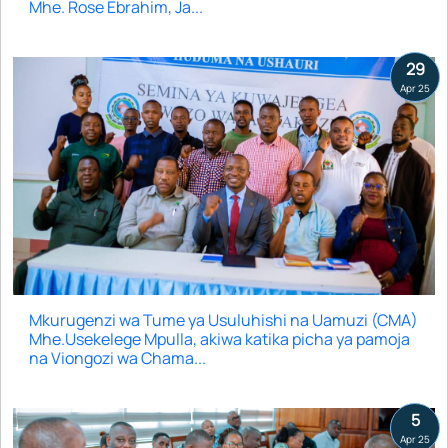
Mhe. Rose Ebrahim, Ja...
29
Apr 25
Mkurugenzi wa Tume ya Usuluhishi na Uamuzi (CMA)
Mhe.Usekelege Mpulla, akiwa katika picha ya pamoja
na Viongozi wa Chama...
5
Apr 25