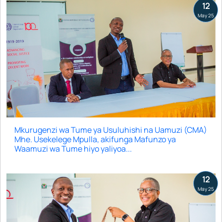
12
May 25
Mkurugenzi wa Tume ya Usuluhishi na Uamuzi (CMA)
Mhe. Usekelege Mpulla, akifunga Mafunzo ya
Waamuzi wa Tume hiyo yaliyoa...
12
May 25