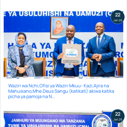
22
Jan 26
Waziri wa Nchi,Ofisi ya Waziri Mkuu- Kazi,Ajira na
Mahusiano,Mhe.Deus Sangu (katikati) akiwa katika
picha ya pamoja na N...
22
Jan 26