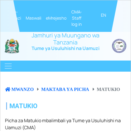
e-
CMA-
EN
a
Utatuzi
Maswali
eMrejesho
Staff
log in
Jamhuri ya Muungano wa
Tanzania
Tume ya Usuluhishi na Uamuzi
MWANZO
MAKTABA YA PICHA
MATUKIO
MATUKIO
Picha za Matukio mbalimbali ya Tume ya Usuluhishi na
Uamuzi (CMA)